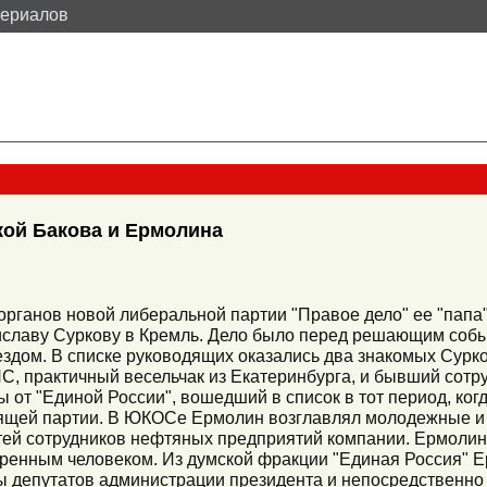
териалов
кой Бакова и Ермолина
ганов новой либеральной партии "Правое дело" ее "папа"
иславу Суркову в Кремль. Дело было перед решающим соб
здом. В списке руководящих оказались два знакомых Сурко
С, практичный весельчак из Екатеринбурга, и бывший сот
 от "Единой России", вошедший в список в тот период, ко
одящей партии. В ЮКОСе Ермолин возглавлял молодежные и
детей сотрудников нефтяных предприятий компании. Ермоли
ренным человеком. Из думской фракции "Единая Россия" Ер
ы депутатов администрации президента и непосредственно