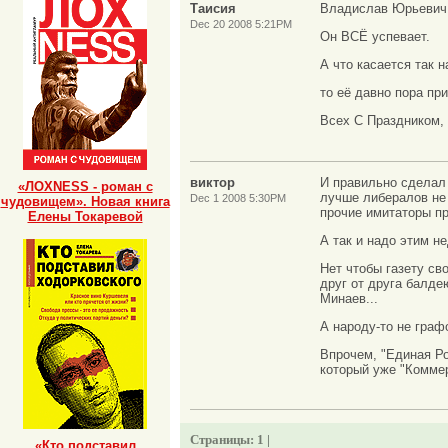
Таисия
Владислав Юрьевич 
Dec 20 2008 5:21PM
Он ВСЁ успевает.
А что касается так н
то её давно пора пр
Всех С Праздником,
виктор
И правильно сделал 
«ЛОХNESS - роман с
лучше либералов не 
Dec 1 2008 5:30PM
чудовищем». Новая книга
прочие имитаторы п
Елены Токаревой
А так и надо этим н
Нет чтобы газету св
друг от друга балде
Минаев...
А народу-то не графо
Впрочем, "Единая Ро
который уже "Коммер
Страницы:
1 |
«Кто подставил