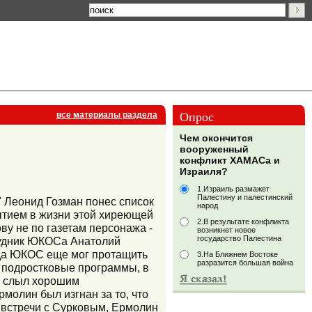
Опрос
все материалы раздела
Чем окончится
вооруженный
конфликт ХАМАСа и
Израиля?
1.Израиль размажет
Палестину и палестинский
 Леонид Гозман понес список
народ
ытием в жизни этой хиреющей
2.В результате конфликта
ву не по газетам персонажа -
возникнет новое
государство Палестина
рудник ЮКОСа Анатолий
гда ЮКОС еще мог протащить
3.На Ближнем Востоке
разразится большая война
 подростковые программы, в
н слыл хорошим
молин был изгнан за то, что
 встречи с Сурковым, Ермолин