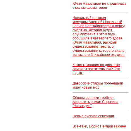
Юлия Навальная не справилась
с ролью вдовы героя
Навальный оставил
мемуары.Алексей Навальный
написал автобиографию перед
смертью, которая будет
опубликована в этом году,
сообщила в четверг его вдова
Юлия Навальная, раскрыв
существование текста, о
существовании которого знало
только его ближайшее окружен
Какая компания по доставке
самая отвратительная? Это
СДЭК.
Давосские старцы пообещали
миру новый мор
Общественники требуют
запретить роман Сорокина
"Наследие"
Новые русские сенсации
Все-таки, Борис Немцов важнее
..