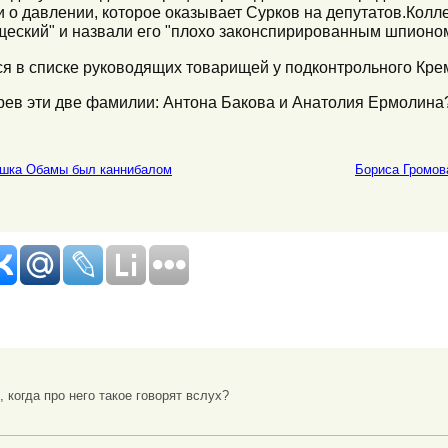
 о давлении, которое оказывает Сурков на депутатов.Колл
щеский" и назвали его "плохо законспирированным шпионом
лся в списке руководящих товарищей у подконтрольного Кре
зрев эти две фамилии: Антона Бакова и Анатолия Ермолина
ушка Обамы был каннибалом
Бориса Громов
 когда про него такое говорят вслух?