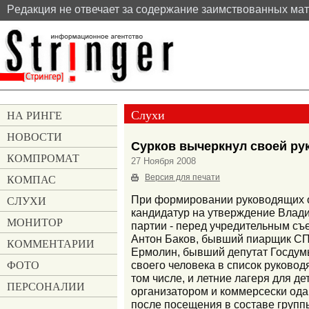
Pедакция не отвечает за содержание заимствованных ма
Слухи
НА РИНГЕ
НОВОСТИ
Сурков вычеркнул своей ру
КОМПРОМАТ
27 Ноября 2008
КОМПАС
Версия для печати
СЛУХИ
При формировании руководящих ор
кандидатур на утверждение Влад
МОНИТОР
партии - перед учредительным съе
Антон Баков, бывший пиарщик СП
КОММЕНТАРИИ
Ермолин, бывший депутат Госдумы
ФОТО
своего человека в список руков
том числе, и летние лагеря для 
ПЕРСОНАЛИИ
организатором и коммерсески ода
после посещения в составе групп