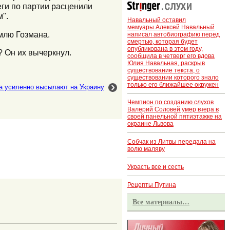
еги по партии расценили
".
Навальный оставил
мемуары.Алексей Навальный
млю Гозмана.
написал автобиографию перед
смертью, которая будет
опубликована в этом году,
? Он их вычеркнул.
сообщила в четверг его вдова
Юлия Навальная, раскрыв
существование текста, о
существовании которого знало
только его ближайшее окружен
а усиленно высылают на Украину
Чемпион по созданию слухов
Валерий Соловей умер вчера в
своей панельной пятиэтажке на
окраине Львова
Собчак из Литвы передала на
волю маляву
Украсть все и сесть
Рецепты Путина
Все материалы…