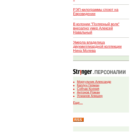
РЭП-килограммы споют на
Евровидении
В колонии "Полярный волк"
внезапно умер Алексей
Навальный
Умерла владелица
двухмиллиардной коллекции
Нина Молева
Моргульчик Александр
Каплун Герман
Собчак Ксения
Антонов Роман
Усманов Алишер
Еще…