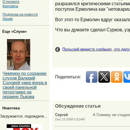
О проекте
разразился критическими статьями
Контакты
поступок Ермолина как "нетовари
Подписка на новости
Вот этот-то Ермолин вдруг оказа
Архив
Что вы думаете сделал Сурков, у
Еще «Слухи»
Польский министр сообщил, что дед
Чемпион по созданию
Поделиться:
слухов Валерий
Соловей умер вчера в
своей панельной
пятиэтажке на
окраине Львова
Обсуждение статьи
Новотека
Сергей
А Гозману не стыдно,
Загружается, подождите...
Dec 23 2008 5:51AM