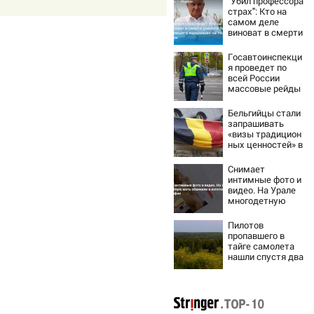
"Убил профессора
страх": Кто на
самом деле
виноват в смерти
ученого Зезина,
остановившего
Госавтоинспекци
мальчишек на
я проведет по
поле с горохом
всей России
массовые рейды
с 10 августа
Бельгийцы стали
запрашивать
«визы традицион
ных ценностей» в
посольстве РФ
Снимает
интимные фото и
видео. На Урале
многодетную
мать обвинили в
изготовлении
Пилотов
порнографии
пропавшего в
тайге самолета
нашли спустя два
дня