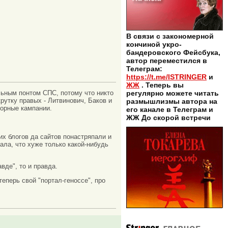
В связи с закономерной
кончиной укро-
бандеровского Фейсбука,
автор переместился в
Телеграм:
https://t.me/ISTRINGER
и
ЖЖ
. Теперь вы
льным понтом СПС, потому что никто
регулярно можете читать
рутку правых - Литвинович, Баков и
размышлизмы автора на
орные кампании.
его канале в Телеграм и
ЖЖ До скорой встречи
их блогов да сайтов понастряпали и
ала, что хуже только какой-нибудь
вде", то и правда.
теперь свой "портал-геноссе", про