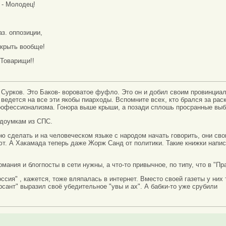
- Молодец!
аз. оппозиции,
икрыть вообще!
 Товарищи!!
Сурков. Это Баков- вороватое фуфло. Это он и добил своим провинциа
ведется на все эти якобы пиарходы. Вспомните всех, кто брался за раск
рофессионализма. Гонора выше крыши, а позади сплошь просранные выб
едоумкам из СПС.
ою сделать и на человеческом языке с народом начать говорить, они сво
ют. А Хакамада теперь даже Жорж Санд от политики. Такие книжки напис
мания и блогпосты в сети нужны, а что-то привычное, по типу, что в "Пра
ссия" , кажется, тоже вляпалась в интернет. Вместо своей газеты у них 
сант" выразил своё убедительное "увы и ах". А бабки-то уже срубили