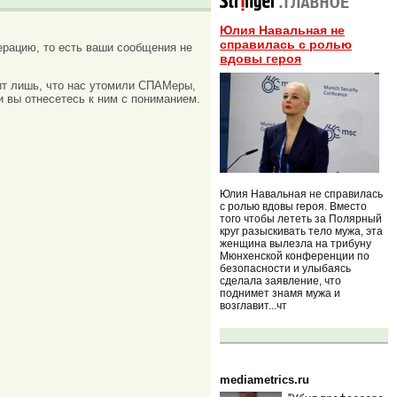
Юлия Навальная не
справилась с ролью
рацию, то есть ваши сообщения не
вдовы героя
ачит лишь, что нас утомили СПАМеры,
и вы отнесетесь к ним с пониманием.
Юлия Навальная не справилась
с ролью вдовы героя. Вместо
того чтобы лететь за Полярный
круг разыскивать тело мужа, эта
женщина вылезла на трибуну
Мюнхенской конференции по
безопасности и улыбаясь
сделала заявление, что
поднимет знамя мужа и
возглавит...чт
mediametrics.ru