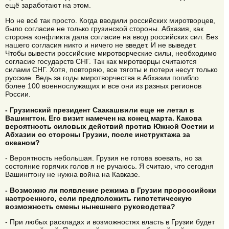
ещё заработают на этом.
Но не всё так просто. Когда вводили российских миротворцев,
было согласие не только грузинской стороны. Абхазия, как
сторона конфликта дала согласие на ввод российских сил. Без
нашего согласия никто и ничего не введет. И не выведет.
Чтобы вывести российские миротворческие силы, необходимо
согласие государств СНГ. Так как миротворцы считаются
силами СНГ. Хотя, повторяю, все тяготы и потери несут только
русские. Ведь за годы миротворчества в Абхазии погибло
более 100 военнослужащих и все они из разных регионов
России.
- Грузинский президент Саакашвили еще не летал в
Вашингтон. Его визит намечен на конец марта. Какова
вероятность силовых действий против Южной Осетии и
Абхазии со стороны Грузии, после инструктажа за
океаном?
- Вероятность небольшая. Грузия не готова воевать, но за
состояние горячих голов я не ручаюсь. Я считаю, что сегодня
Вашингтону не нужна война на Кавказе.
- Возможно ли появление режима в Грузии пророссийски
настроенного, если предположить гипотетическую
возможность смены нынешнего руководства?
- При любых раскладах и возможностях власть в Грузии будет