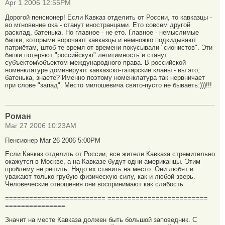
Apr 1 2006 12:55PM
Дорогой пенсионер! Если Кавказ отделить от России, то кавказцы -
во мгновение ока - станут иностранцами. Ето совсем другой
расклад, батенька. Но главное - не ето. Главное - немыслимые
бапки, которыми ворочают кавказцы и немножко подкидывают
патриётам, штоб те время от времени покусывали "сионистов". Эти
бапки потеряют "российскую" легитимность и станут
субъектом\объектом международного права. В российской
номенклатуре доминируют кавказско-татарские кланы - вы это,
батенька, знаете? Именно поэтому номенклатура так нервничает
при слове "запад". Место милошевича свято-пусто не бываеть:)))!!!
Роман
Mar 27 2006 10:23AM
Пенсионер Mar 26 2006 5:00PM
Если Кавказ отделить от России, все жители Кавказа стремительно
окажутся в Москве, а на Кавказе будут одни американцы. Этим
проблему не решить. Надо их ставить на место. Они любят и
уважают только грубую физическую силу, как и любой зверь.
Человеческие отношения они воспринимают как слабость.
========================= =========================
===============
Значит на месте Кавказа должен быть большой заповедник. С