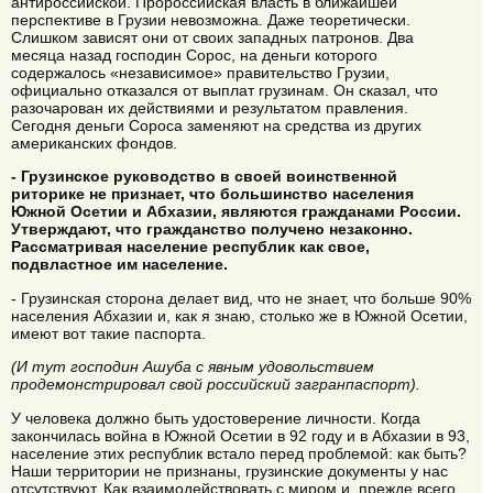
антироссийской. Пророссийская власть в ближайшей
перспективе в Грузии невозможна. Даже теоретически.
Слишком зависят они от своих западных патронов. Два
месяца назад господин Сорос, на деньги которого
содержалось «независимое» правительство Грузии,
официально отказался от выплат грузинам. Он сказал, что
разочарован их действиями и результатом правления.
Сегодня деньги Сороса заменяют на средства из других
американских фондов.
- Грузинское руководство в своей воинственной
риторике не признает, что большинство населения
Южной Осетии и Абхазии, являются гражданами России.
Утверждают, что гражданство получено незаконно.
Рассматривая население республик как свое,
подвластное им население.
- Грузинская сторона делает вид, что не знает, что больше 90%
населения Абхазии и, как я знаю, столько же в Южной Осетии,
имеют вот такие паспорта.
(И тут господин Ашуба с явным удовольствием
продемонстрировал свой российский загранпаспорт).
У человека должно быть удостоверение личности. Когда
закончилась война в Южной Осетии в 92 году и в Абхазии в 93,
население этих республик встало перед проблемой: как быть?
Наши территории не признаны, грузинские документы у нас
отсутствуют. Как взаимодействовать с миром и, прежде всего,