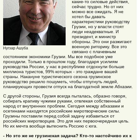
какие-то силовые действия,
сейчас трудно. Но от них
можно все ожидать. Я не
хотел бы давать
характеристики руководству
Грузии, но у власти стоят
люди неадекватные. И
президент, и министр
обороны. Это они разжигают
военную риторику. Все это
Нугзар Ашуба
связано с плачевным
состоянием экономики Грузии. Мы все подобное уже
проходили. Только в прошлом году, благодаря усилиям
руководства России, у нас в республике отдохнули больше
миллиона туристов, 99% которых - это граждане вашей
страны. Накануне туристического сезона грузинское
руководство решило пошуметь, чтобы отпугнуть людей,
планирующих провести отпуск на благодатной земле Абхазии.
С другой стороны, Грузия всегда пыталась, образно говоря,
собирать крапиву чужими руками, отвлекая собственный
народ от внутренних проблем. Сегодня между абхазами и
осетинами находятся российские миротворческие силы.
Грузины поставили перед собой задачу избавиться от
российских миротворцев. Это для них первоочередная цель.
Но их мечта вообще вытеснить Россию с юга.
- Но это же не грузинская задача? Кто-то настойчиво их к