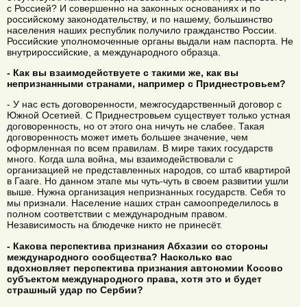
с Россией? И совершенно на законных основаниях и по
российскому законодательству, и по нашему, большинство
населения наших республик получило гражданство России.
Российские уполномоченные органы выдали нам паспорта. Не
внутрироссийские, а международного образца.
- Как вы взаимодействуете с такими же, как вы
непризнанными странами, например с Приднестровьем?
- У нас есть договоренности, межгосударственный договор с
Южной Осетией. С Приднестровьем существует только устная
договоренность, но от этого она ничуть не слабее. Такая
договоренность может иметь большее значение, чем
оформленная по всем правилам. В мире таких государств
много. Когда шла война, мы взаимодействовали с
организацией не представленных народов, со штаб квартирой
в Гааге. Но данном этапе мы чуть-чуть в своем развитии ушли
выше. Нужна организация непризнанных государств. Себя то
мы признали. Население наших стран самоопределилось в
полном соответствии с международным правом.
Независимость на блюдечке никто не принесёт.
- Какова перспектива признания Абхазии со стороны
международного сообщества? Насколько вас
вдохновляет перспектива признания автономии Косово
субъектом международного права, хотя это и будет
страшный удар по Сербии?