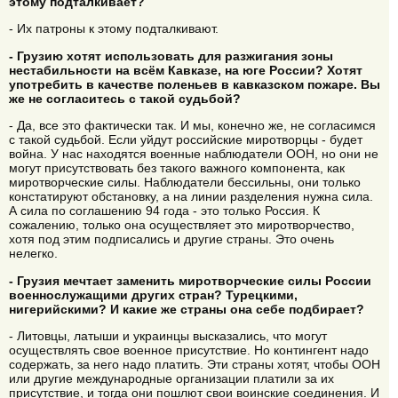
этому подталкивает?
- Их патроны к этому подталкивают.
- Грузию хотят использовать для разжигания зоны
нестабильности на всём Кавказе, на юге России? Хотят
употребить в качестве поленьев в кавказском пожаре. Вы
же не согласитесь с такой судьбой?
- Да, все это фактически так. И мы, конечно же, не согласимся
с такой судьбой. Если уйдут российские миротворцы - будет
война. У нас находятся военные наблюдатели ООН, но они не
могут присутствовать без такого важного компонента, как
миротворческие силы. Наблюдатели бессильны, они только
констатируют обстановку, а на линии разделения нужна сила.
А сила по соглашению 94 года - это только Россия. К
сожалению, только она осуществляет это миротворчество,
хотя под этим подписались и другие страны. Это очень
нелегко.
- Грузия мечтает заменить миротворческие силы России
военнослужащими других стран? Турецкими,
нигерийскими? И какие же страны она себе подбирает?
- Литовцы, латыши и украинцы высказались, что могут
осуществлять свое военное присутствие. Но контингент надо
содержать, за него надо платить. Эти страны хотят, чтобы ООН
или другие международные организации платили за их
присутствие, и тогда они пошлют свои воинские соединения. И