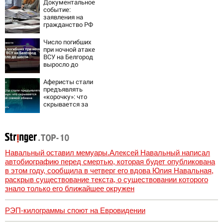
Документальное
событие:
заявления на
гражданство РФ
подали уже более
60 тыс. жителей
Число погибших
ПМР
при ночной атаке
ВСУ на Белгород
выросло до
шести
Аферисты стали
предъявлять
«корочку»: что
скрывается за
новой схемой
обмана
Навальный оставил мемуары.Алексей Навальный написал
автобиографию перед смертью, которая будет опубликована
в этом году, сообщила в четверг его вдова Юлия Навальная,
раскрыв существование текста, о существовании которого
знало только его ближайшее окружен
РЭП-килограммы споют на Евровидении