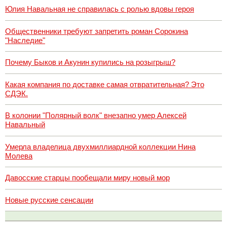
Юлия Навальная не справилась с ролью вдовы героя
Общественники требуют запретить роман Сорокина
"Наследие"
Почему Быков и Акунин купились на розыгрыш?
Какая компания по доставке самая отвратительная? Это
СДЭК.
В колонии "Полярный волк" внезапно умер Алексей
Навальный
Умерла владелица двухмиллиардной коллекции Нина
Молева
Давосские старцы пообещали миру новый мор
Новые русские сенсации