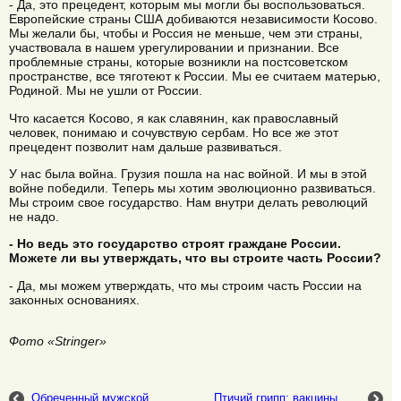
- Да, это прецедент, которым мы могли бы воспользоваться.
Европейские страны США добиваются независимости Косово.
Мы желали бы, чтобы и Россия не меньше, чем эти страны,
участвовала в нашем урегулировании и признании. Все
проблемные страны, которые возникли на постсоветском
пространстве, все тяготеют к России. Мы ее считаем матерью,
Родиной. Мы не ушли от России.
Что касается Косово, я как славянин, как православный
человек, понимаю и сочувствую сербам. Но все же этот
прецедент позволит нам дальше развиваться.
У нас была война. Грузия пошла на нас войной. И мы в этой
войне победили. Теперь мы хотим эволюционно развиваться.
Мы строим свое государство. Нам внутри делать революций
не надо.
- Но ведь это государство строят граждане России.
Можете ли вы утверждать, что вы строите часть России?
- Да, мы можем утверждать, что мы строим часть России на
законных основаниях.
Фото «Stringer»
Обреченный мужской
Птичий грипп: вакцины