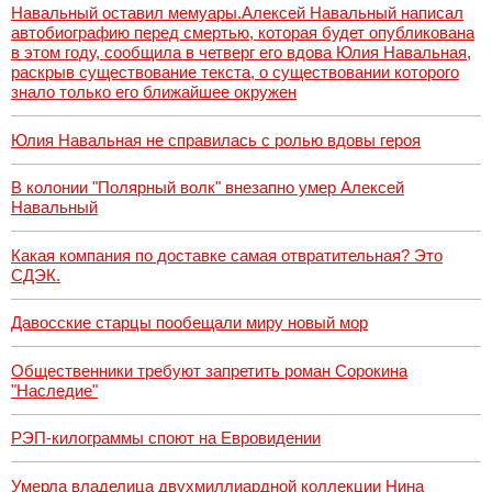
Навальный оставил мемуары.Алексей Навальный написал
автобиографию перед смертью, которая будет опубликована
в этом году, сообщила в четверг его вдова Юлия Навальная,
раскрыв существование текста, о существовании которого
знало только его ближайшее окружен
Юлия Навальная не справилась с ролью вдовы героя
В колонии "Полярный волк" внезапно умер Алексей
Навальный
Какая компания по доставке самая отвратительная? Это
СДЭК.
Давосские старцы пообещали миру новый мор
Общественники требуют запретить роман Сорокина
"Наследие"
РЭП-килограммы споют на Евровидении
Умерла владелица двухмиллиардной коллекции Нина