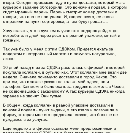
вчера. Сегодня приезжаю, иду в пункт доставки, который мы с
курьером заранее обговорили. Это вонючий подвал, в котором
сидит мрачный парень. Парень смотрит номер доставки и
говорит, что она не поступала. И, скорее всего, ее снова
отправили на пункт сортировки, а там будут решать...
Хочу сказать, что в лучшем случае этот подарок дойдет до
потребителя дней через десять в рваной упаковке, мятый и
грязный.
Так уже было у меня с этим СДЭКом. Придется ехать за
подарком в натуральный магазин и покупать натурально,
лично.
10 дней назад я из-за СДЭКа рассталась с фирмой. в которой
покупала коллаген, в бутылочках. Этот коллаген мне везли две
недели. Сначала почему-то доставили в город Чехов. Это
притом, что в заказе указан не только мой адрес, но и
телефон. Как можно было ехать за тридевять земель в Чехов,
не созвонившись с заказчиком? А так: курьеры СДЭКа никогда
заранее не звонят. Они тупые.
В общем, когда коллаген в рваной упаковке доставили в
вонючий подвал - пункт выдачи, я его взяла и позвонила в
фирму, которая мне его продавала, сказав, что больше не
нуждаюсь в их услугах.
Еще неделю эта фирма осыпала меня предложениями и