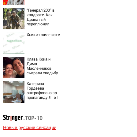
“Генерал 200” в
квадрате. Как
Драпатый
переплюнул
Сырского
Хыянәт җиле исте
Клава Кока и
Дима
Масленников
сыграли свадьбу
Катерина
Гордеева
оштрафована за
пропаганду ЛГБТ
в интернете -
Новости на
Вести.ru
Новые русские сенсации