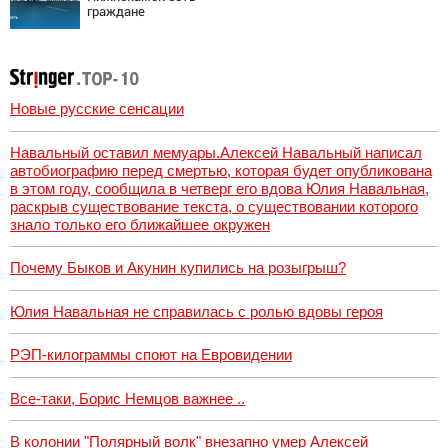
граждане
Узбекистана и
Таджикистана
Новые русские сенсации
Навальный оставил мемуары.Алексей Навальный написал
автобиографию перед смертью, которая будет опубликована
в этом году, сообщила в четверг его вдова Юлия Навальная,
раскрыв существование текста, о существовании которого
знало только его ближайшее окружен
Почему Быков и Акунин купились на розыгрыш?
Юлия Навальная не справилась с ролью вдовы героя
РЭП-килограммы споют на Евровидении
Все-таки, Борис Немцов важнее ..
В колонии "Полярный волк" внезапно умер Алексей