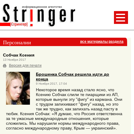
Персоналии
все материалы раздела
Собчак Ксения
13 Ноября 2017
Версия для печати
Брошенка Собчак решила идти до
конца
9 Ноября 2017, 17:04
Некоторое время назад стало ясно, что
Ксению Собчак слили те пиарщики из АП,
которые вынули эту "фигу" из кармана. Они
с трудом запихивают "фигу" назад, но это
так же трудно, как запихать назад пасту в
тюбик. Ксения Собчак: «Я думаю, что Россия ответственна
за те ужасные международные отношения, которые
сложились. Мы нарушили нормы международного права,
согласно международному праву, Крым — украинский».