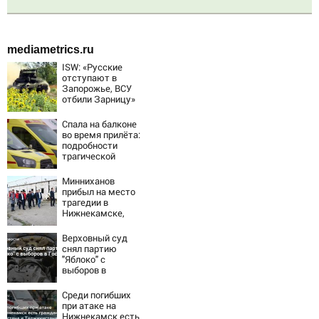
mediametrics.ru
ISW: «Русские
отступают в
Запорожье, ВСУ
отбили Зарницу»
Спала на балконе
во время прилёта:
подробности
трагической
гибели малышки
в Нижнекамске
Минниханов
10/08/2026 –
прибыл на место
Новости
трагедии в
Нижнекамске,
где дроны
атаковали хостел
Верховный суд
с рабочими
снял партию
10/08/2026 –
"Яблоко" с
Новости
выборов в
Госдуму
Среди погибших
при атаке на
Нижнекамск есть